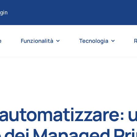
gin
e
Funzionalità
Tecnologia
R
 automatizzare:
o dei Managed Pri