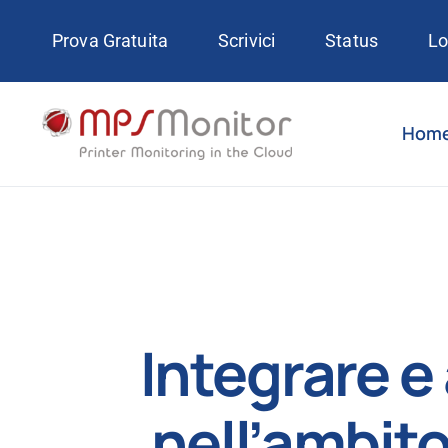
Skip
Prova Gratuita
Scrivici
Status
Lo
to
content
Hom
Integrare e
nell’ambit