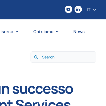
IT
isorse
Chi siamo
News
Search
for:
 un successo
nt Services