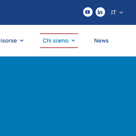
IT
isorse
Chi siamo
News