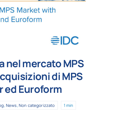
ra nel mercato MPS
acquisizioni di MPS
r ed Euroform
og
,
News
,
Non categorizzato
1 min