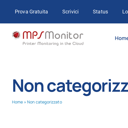
Skip
Prova Gratuita
Scrivici
Status
Lo
to
content
Hom
Non categoriz
Home
»
Non categorizzato