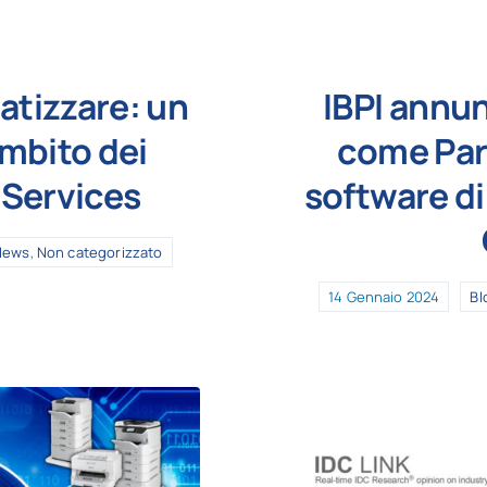
atizzare: un
IBPI annu
mbito dei
come Part
 Services
software di
News
,
Non categorizzato
14 Gennaio 2024
Bl