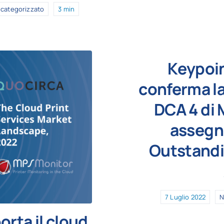
categorizzato
3 min
Keypoin
conferma la
DCA 4 di 
assegna
Outstand
7 Luglio 2022
N
rta il cloud