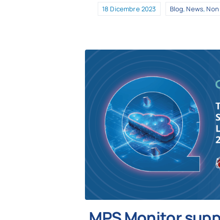
18 Dicembre 2023
Blog
,
News
,
Non 
MPS Monitor suppo