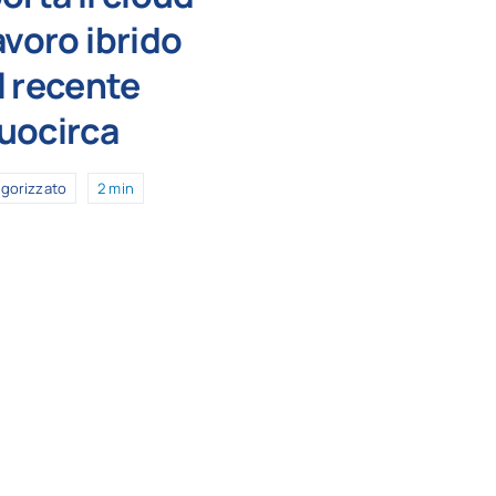
avoro ibrido
l recente
Quocirca
gorizzato
2 min