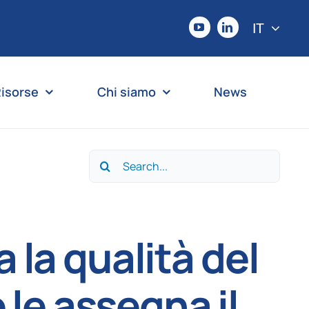
IT
isorse
Chi siamo
News
Search
for:
 la qualità del
le assegna il