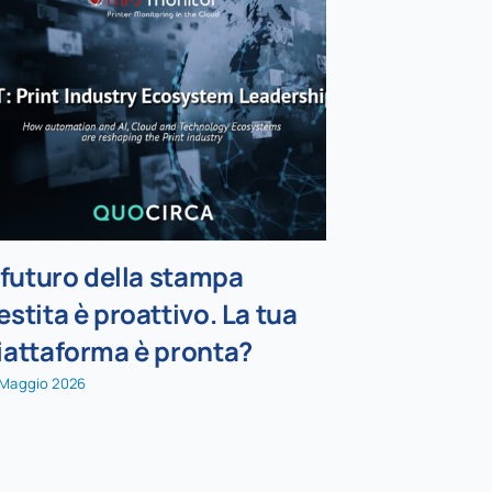
l futuro della stampa
Una nuov
estita è proattivo. La tua
implemen
iattaforma è pronta?
Data Box
preinstal
 Maggio 2026
22 Luglio 2026