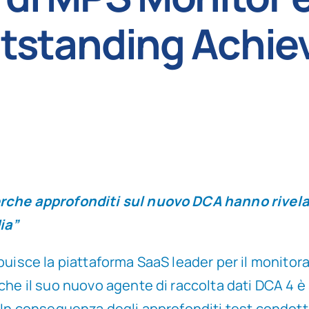
utstanding Achi
erche approfonditi sul nuovo DCA hanno rivela
ia”
buisce la piattaforma SaaS leader per il monitor
che il suo nuovo agente di raccolta dati DCA 4 è
. In conseguenza degli approfonditi test condott