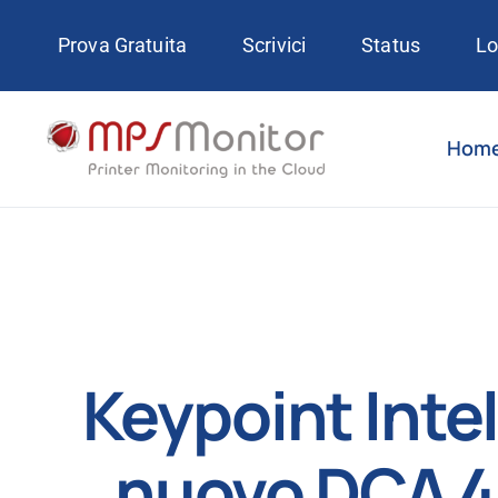
Skip
Prova Gratuita
Scrivici
Status
Lo
to
content
Hom
Keypoint Intel
nuovo DCA 4 