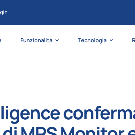
gin
e
Funzionalità
Tecnologia
R
ligence conferma
di MPS Monitor e 