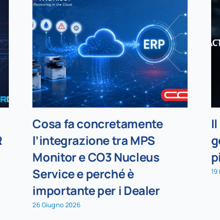
Cosa fa concretamente
I
R
l’integrazione tra MPS
g
Monitor e CO3 Nucleus
p
Service e perché è
19
importante per i Dealer
26 Giugno 2026