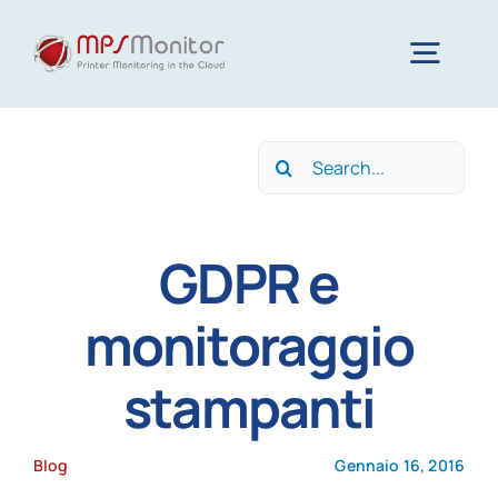
Skip
to
Togg
content
Navig
Home
Search
for:
Funzionalità
GDPR e
Tecnologia
monitoraggio
stampanti
Risorse
Blog
Gennaio 16, 2016
Chi siamo