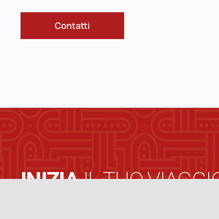
Contatti
INIZIA
IL TUO VIAGGI
CON
MPS MONITOR