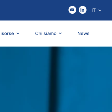
IT
isorse
Chi siamo
News