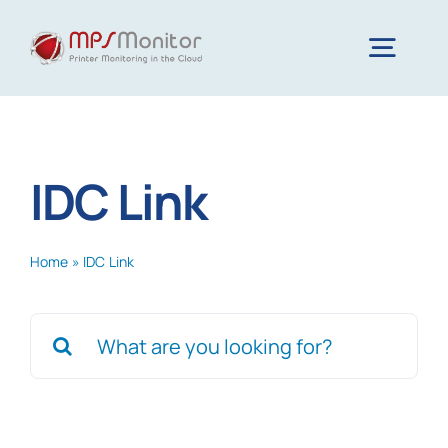
Skip
to
Togg
content
Navig
Home
IDC Link
Funzionalità
Home
»
IDC Link
Tecnologia
Search
Risorse
for:
Chi siamo