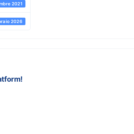
mbre 2021
braio 2026
u
ogo
MPS
onitor
Negativo)
atform!