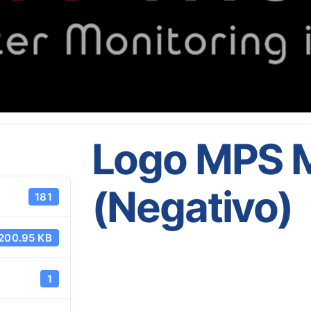
Logo MPS M
(Negativo)
181
200.95 KB
1