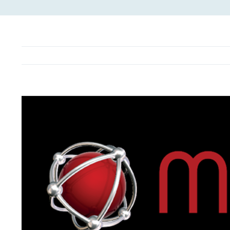
View
Larger
Image